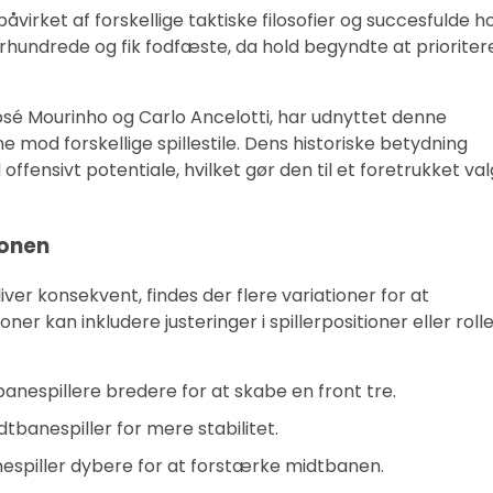
irket af forskellige taktiske filosofier og succesfulde ho
århundrede og fik fodfæste, da hold begyndte at prioriter
 Mourinho og Carlo Ancelotti, har udnyttet denne
e mod forskellige spillestile. Dens historiske betydning
 offensivt potentiale, hvilket gør den til et foretrukket val
ionen
er konsekvent, findes der flere variationer for at
er kan inkludere justeringer i spillerpositioner eller roll
banespillere bredere for at skabe en front tre.
dtbanespiller for mere stabilitet.
espiller dybere for at forstærke midtbanen.