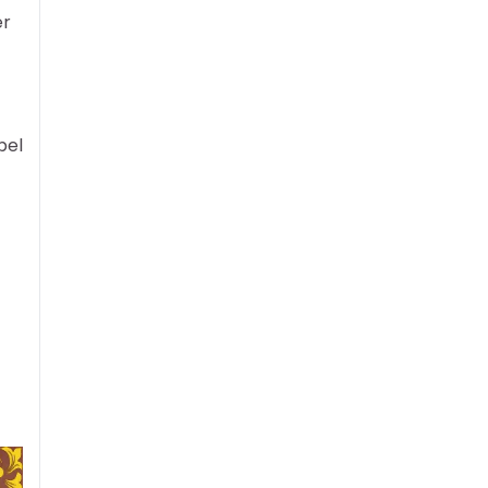
er
pel