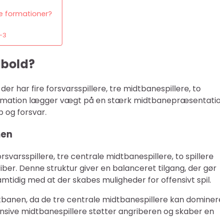
e formationer?
-3
dbold?
, der har fire forsvarsspillere, tre midtbanespillere, to
formation lægger vægt på en stærk midtbanepræsentatio
b og forsvar.
nen
rsvarsspillere, tre centrale midtbanespillere, to spillere
iber. Denne struktur giver en balanceret tilgang, der gør
samtidig med at der skabes muligheder for offensivt spil.
idtbanen, da de tre centrale midtbanespillere kan dominer
ensive midtbanespillere støtter angriberen og skaber en