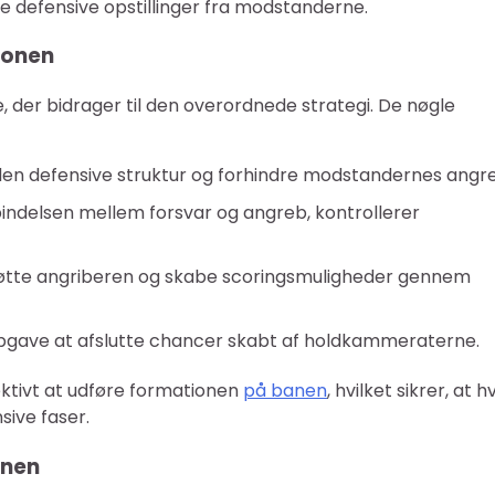
ge defensive opstillinger fra modstanderne.
tionen
le, der bidrager til den overordnede strategi. De nøgle
den defensive struktur og forhindre modstandernes angr
ndelsen mellem forsvar og angreb, kontrollerer
tøtte angriberen og skabe scoringsmuligheder gennem
opgave at afslutte chancer skabt af holdkammeraterne.
ffektivt at udføre formationen
på banen
, hvilket sikrer, at h
sive faser.
onen