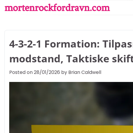
Skip
mortenrockfordravn.com
to
content
4-3-2-1 Formation: Tilpa
modstand, Taktiske skif
Posted on
28/01/2026
by
Brian Caldwell