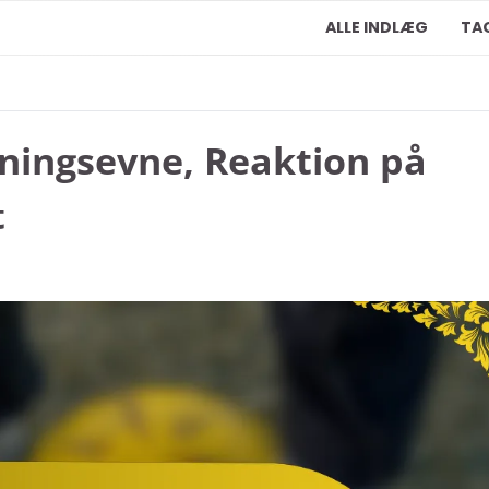
ALLE INDLÆG
TA
sningsevne, Reaktion på
t