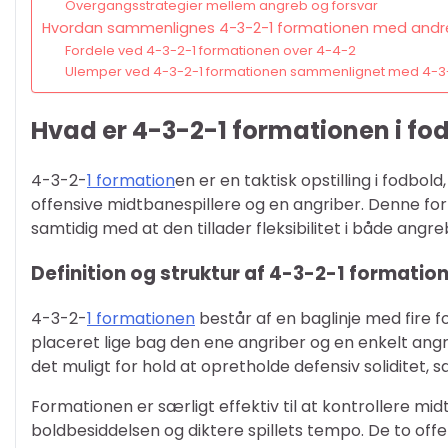
Overgangsstrategier mellem angreb og forsvar
Hvordan sammenlignes 4-3-2-1 formationen med andr
Fordele ved 4-3-2-1 formationen over 4-4-2
Ulemper ved 4-3-2-1 formationen sammenlignet med 4-3
Hvad er 4-3-2-1 formationen i fo
4-3-2-
1 formation
en er en taktisk opstilling i fodbold
offensive midtbanespillere og en angriber. Denne 
samtidig med at den tillader fleksibilitet i både angre
Definition og struktur af 4-3-2-1 formatio
4-3-2-
1 formationen
består af en baglinje med fire fo
placeret lige bag den ene angriber og en enkelt angr
det muligt for hold at opretholde defensiv soliditet, 
Formationen er særligt effektiv til at kontrollere m
boldbesiddelsen og diktere spillets tempo. De to off