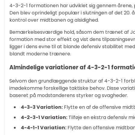
4-3-2-1 formationen har udviklet sig gennem årene, påv
Den blev oprindeligt populær i slutningen af det 20. 
kontrol over midtbanen og alsidighed.
Bemærkelsesværdige hold, såsom dem trænet af José
formation med stor effekt og vist dens tilpasningsevn
ligger i dens evne til at blande defensiv stabilitet med
blandt moderne trænere.
Almindelige variationer af 4-3-2-1 format
Selvom den grundlæggende struktur af 4-3-2-1 forbliv
imødekomme forskellige taktiske behov. Disse variation
baseret på modstanderens styrker og svagheder.
4-3-3 Variation:
Flytte en af de offensive midt
4-2-3-1 Variation:
Tilføje en ekstra defensiv mi
4-4-1-1 Variation:
Flytte den offensive midtban