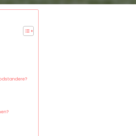
modstandere?
onen?