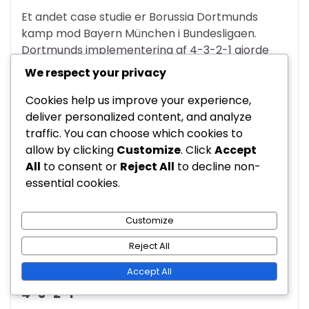
Et andet case studie er Borussia Dortmunds
kamp mod Bayern München i Bundesligaen.
Dortmunds implementering af 4-3-2-1 gjorde
det muligt for dem at udnytte fløjene, hvor deres
We respect your privacy
kantspillere strakte Bayerns forsvar og skabte
plads til deres centrale angriber. Denne taktiske
Cookies help us improve your experience,
tilgang førte til en afgørende sejr for Dortmund.
deliver personalized content, and analyze
traffic. You can choose which cookies to
I internationalt spil blev 4-3-2-1
allow by clicking
Customize
. Click
Accept
bemærkelsesværdigt brugt af det portugisiske
All
to consent or
Reject All
to decline non-
landshold under EM 2016. Deres strategiske
essential cookies.
anvendelse af denne formation gjorde det muligt
for en balanceret angreb og solid defensiv
Customize
struktur, hvilket i sidste ende førte dem til at
vinde turneringen.
Reject All
Accept All
Analyse af succesfulde strategier mod
4-3-2-1