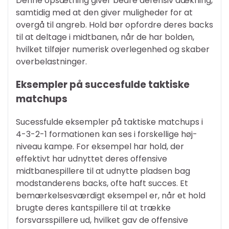
Denne opsætning giver bedre defensiv dækning,
samtidig med at den giver muligheder for at
overgå til angreb. Hold bør opfordre deres backs
til at deltage i midtbanen, når de har bolden,
hvilket tilføjer numerisk overlegenhed og skaber
overbelastninger.
Eksempler på succesfulde taktiske
matchups
Sucessfulde eksempler på taktiske matchups i
4-3-2-1 formationen kan ses i forskellige høj-
niveau kampe. For eksempel har hold, der
effektivt har udnyttet deres offensive
midtbanespillere til at udnytte pladsen bag
modstanderens backs, ofte haft succes. Et
bemærkelsesværdigt eksempel er, når et hold
brugte deres kantspillere til at trække
forsvarsspillere ud, hvilket gav de offensive