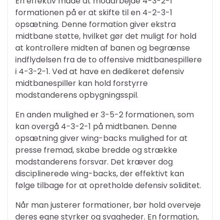
En effektiv måde at modarbejde 4-3-2-1
formationen på er at skifte til en 4-2-3-1
opsætning. Denne formation giver ekstra
midtbane støtte, hvilket gør det muligt for hold
at kontrollere midten af banen og begrænse
indflydelsen fra de to offensive midtbanespillere
i 4-3-2-1. Ved at have en dedikeret defensiv
midtbanespiller kan hold forstyrre
modstanderens opbygningsspil.
En anden mulighed er 3-5-2 formationen, som
kan overgå 4-3-2-1 på midtbanen. Denne
opsætning giver wing-backs mulighed for at
presse fremad, skabe bredde og strække
modstanderens forsvar. Det kræver dog
disciplinerede wing-backs, der effektivt kan
følge tilbage for at opretholde defensiv soliditet.
Når man justerer formationer, bør hold overveje
deres egne styrker og svagheder. En formation,