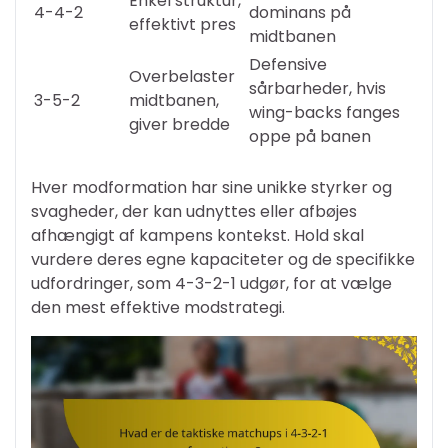
Enkel struktur,
4-4-2
dominans på
effektivt pres
midtbanen
Defensive
Overbelaster
sårbarheder, hvis
3-5-2
midtbanen,
wing-backs fanges
giver bredde
oppe på banen
Hver modformation har sine unikke styrker og
svagheder, der kan udnyttes eller afbøjes
afhængigt af kampens kontekst. Hold skal
vurdere deres egne kapaciteter og de specifikke
udfordringer, som 4-3-2-1 udgør, for at vælge
den mest effektive modstrategi.