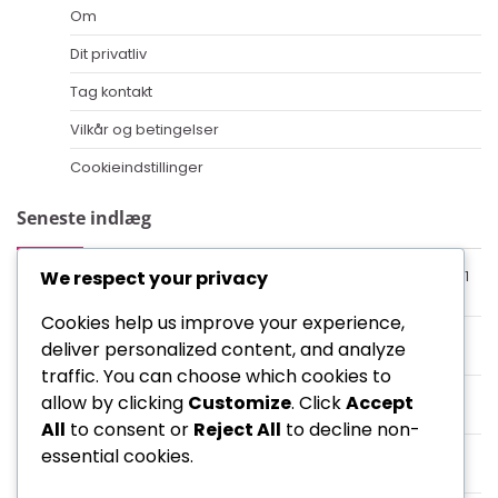
Om
Dit privatliv
Tag kontakt
Vilkår og betingelser
Cookieindstillinger
Seneste indlæg
We respect your privacy
Forståelse af modstanderroller, når man spiller 4-3-2-1
formationen: Taktiske opstillinger, modstrategier
Cookies help us improve your experience,
Indflydelse i 4-3-2-1 formationen: Udskiftninger,
deliver personalized content, and analyze
rolleændringer, spilindflydelse
traffic. You can choose which cookies to
Angriber i 4-3-2-1 formationen: Roller, Målscoring,
allow by clicking
Customize
. Click
Accept
Presning
All
to consent or
Reject All
to decline non-
4-3-2-1 formation: Højt pres taktik, Udløsning af pres,
essential cookies.
Defensiv genopretning