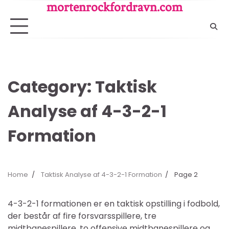
Skip
mortenrockfordravn.com
to
content
Category:
Taktisk
Analyse af 4-3-2-1
Formation
Home
Taktisk Analyse af 4-3-2-1 Formation
Page 2
4-3-2-1 formationen er en taktisk opstilling i fodbold,
der består af fire forsvarsspillere, tre
midtbanespillere, to offensive midtbanespillere og